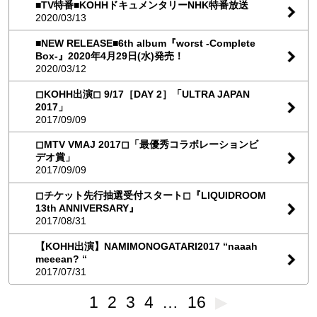
■TV特番■KOHHドキュメンタリーNHK特番放送
2020/03/13
■NEW RELEASE■6th album『worst -Complete
Box-』2020年4月29日(水)発売！
2020/03/12
◻︎KOHH出演◻︎ 9/17［DAY 2］「ULTRA JAPAN
2017」
2017/09/09
◻︎MTV VMAJ 2017◻︎「最優秀コラボレーションビ
デオ賞」
2017/09/09
◻チケット先行抽選受付スタート◻『LIQUIDROOM
13th ANNIVERSARY』
2017/08/31
【KOHH出演】NAMIMONOGATARI2017 “naaah
meeean? “
2017/07/31
1
2
3
4
…
16
▶︎